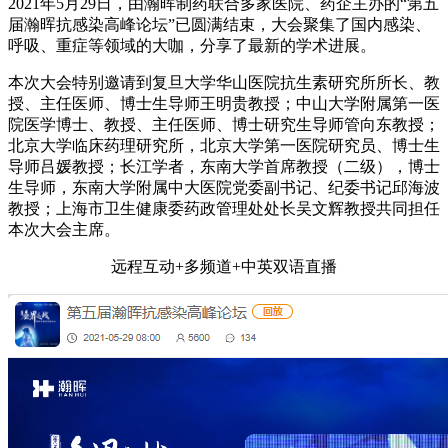
2021年5月29日，由瀚晖制药联合多家医院、药企主办的“第五
届瀚晖抗感染高峰论坛”已圆满结
束，大会聚集了
国内感染、
呼吸、重症
等
领域
的
大咖，分享
了
最新
的
学术进展。
本次大会特别邀请到复旦大学华山医院抗生素研究所所长、教
授、主任医师、博士生导师王明贵教授；中山大学附属第一医
院医学博士、教授、主任医师、博士研究生导师管向东教授；
北京大学临床药理研究所，北京大学第一医院研究员、博士生
导师吕媛教授；长江学者，东南大学首席教授（二级），博士
生导师，东南大学附属中大医院党委副书记、纪委书记邱海波
教授；上海市卫生健康委药政管理处处长吴文辉教授共同担任
本次大会主席。
远程互动
+多频道+中英双语直播